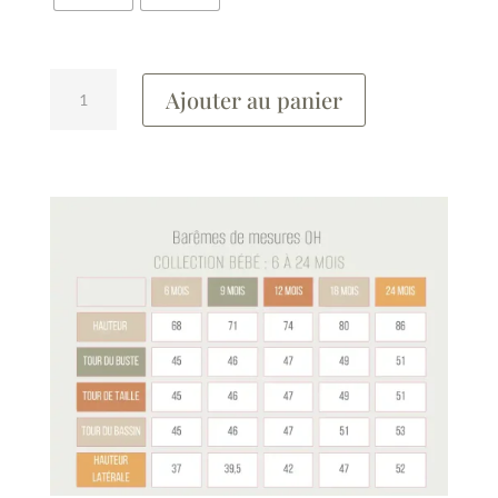
quantité
Ajouter au panier
de
Chemise
VADIM
Unie