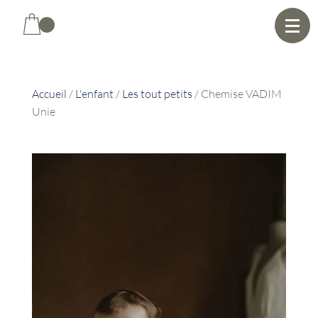
Home
Accueil
/
L'enfant
/
Les tout petits
/
Chemise VADIM
Unie
La Maison
La Boutique
Créations uniques