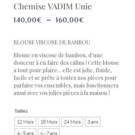
Chemise VADIM Unie
Plage
140,00
€
–
160,00
€
de
prix :
140,00€
BLOUSE VISCOSE DE BAMBOU
à
Blouse en viscose de bambou, d’une
160,00€
douceur à en faire des câlins ! Cette blouse
a tout pour plaire… elle est jolie, fluide,
facile et se prête à toutes nos pièces pour
parfaire vos ensembles, mais fonctionnera
aussi avec vos jolies pièces à la maison !
Tailles
12 Mois
18 Mois
24 Mois
3 ans
4 - 5 ans
6 - 7 ans